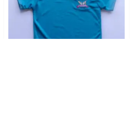
Confección Y Costura
Camiseta de uniforme de preescolar
₡
5500
SELECCIONAR OPCIONES