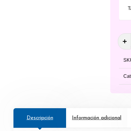
T
Cami
de
unifo
de
SK
prees
canti
Cat
Descripción
Información adicional