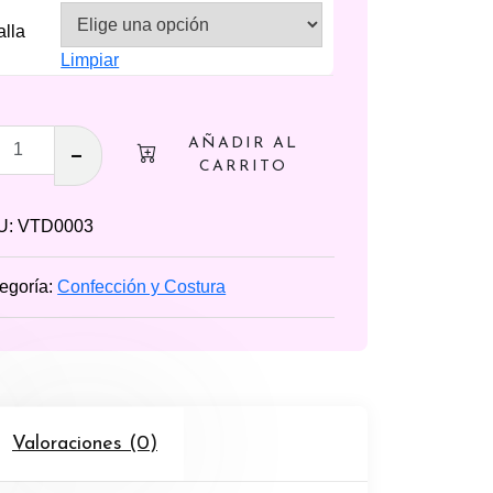
alla
Limpiar
seta
AÑADIR AL
CARRITO
rme
U:
VTD0003
colar
dad
egoría:
Confección y Costura
Valoraciones (0)