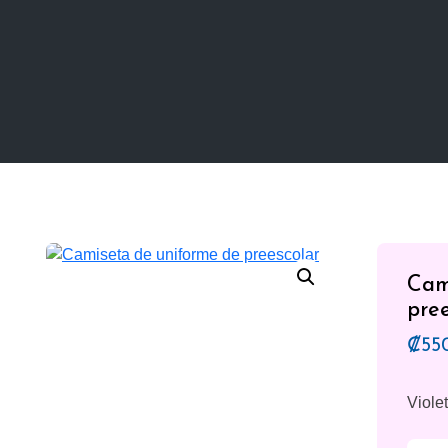
Cam
pre
₡
55
Viole